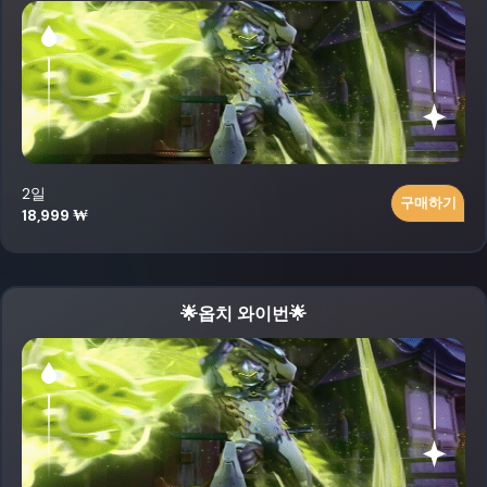
2일
구매하기
18,999 ₩
🌟옵치 와이번🌟