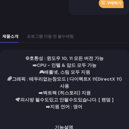
구매하기
제품소개
프로그램 이용 전 필수세팅
⚙️호환성 : 윈도우 10, 11 모든 버전 가능
➡️CPU - 인텔 & 암드 모두 가능
🎮
배틀넷, 스팀 모두 지원
🌈그래픽 : 테두리없는창모드 |
다이렉트X 11(DirectX 11)
사용
➡️백트랙 (히스토리) 지원
🪇피시방 될수도있고 안될수도있습니다. [ 랜덤 ]
➡️
지원 언어 : 영어
기능설명