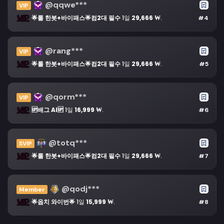
@qqwe***
VIP
🌟롤 한봇+바이패스🌟컴2대 필수
1일
29,666 ₩
.
#4
@rang***
VIP
🌟롤 한봇+바이패스🌟컴2대 필수
1일
29,666 ₩
.
#5
@qorm***
VIP
🆙배그 AI🆙
1일
16,999 ₩
.
#6
@totq***
SVIP
🌟롤 한봇+바이패스🌟컴2대 필수
1일
29,666 ₩
.
#7
@qodj***
Member
🌟옵치 와이번🌟
1일
15,999 ₩
.
#8