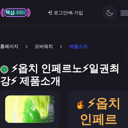
|
로그인
가입
홈페이지
오버워치
제품소개
⚡옵치 인페르노⚡일권최
강⚡ 제품소개
⚡옵치
인페르