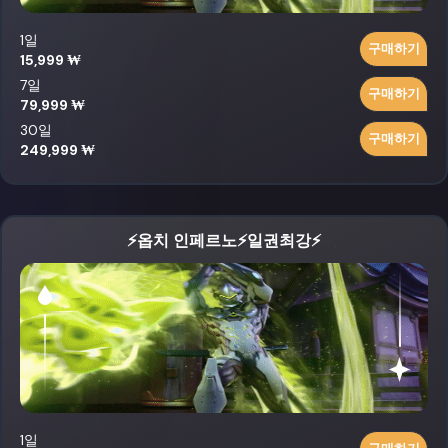
1일
구매하기
15,999 ₩
7일
구매하기
79,999 ₩
30일
구매하기
249,999 ₩
⚡옵치 인페르노⚡일권최강⚡
1일