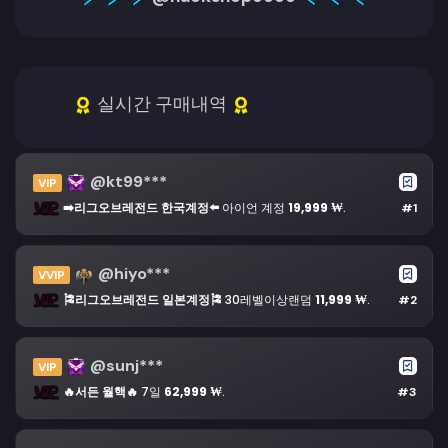
실시간 구매내역
@kt99***
VIP
➡️리그오브레전드 한국계정⬅️
아이언 계정
19,999 ₩
.
#1
@hiyo***
VVIP
🎏리그오브레전드 일본계정🎏
30레벨이상랜덤
11,999 ₩
.
#2
@sunj***
VIP
🔥서든 월핵🔥
7일
62,999 ₩
.
#3