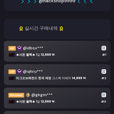
@hackshop9999
실시간 구매내역
@dbsx***
VIP
🔥서든 월핵🔥
1일
12,999 ₩
.
#1
@qhru***
VIP
리그오브레전드 한국 계정
고스펙 미배치
14,999 ₩
.
#2
@gkgm***
Member
🔥서든 월핵🔥
1일
12,999 ₩
.
#3