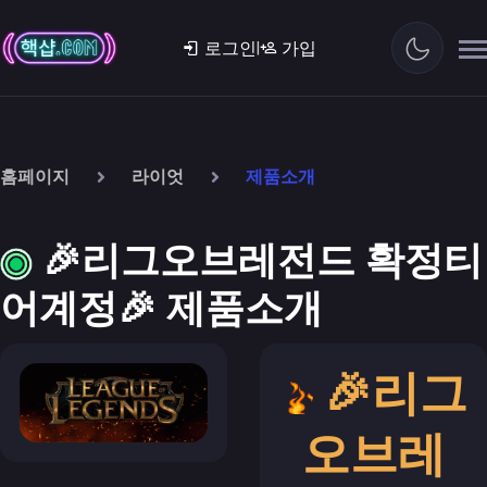
|
로그인
가입
홈페이지
라이엇
제품소개
🎉리그오브레전드 확정티
어계정🎉 제품소개
🎉리그
오브레