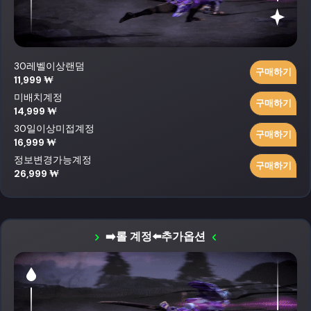
30레벨이상랜덤
구매하기
11,999 ₩
미배치계정
구매하기
14,999 ₩
30일이상미접계정
구매하기
16,999 ₩
정보변경가능계정
구매하기
26,999 ₩
➡️롤 계정⬅️추가옵션