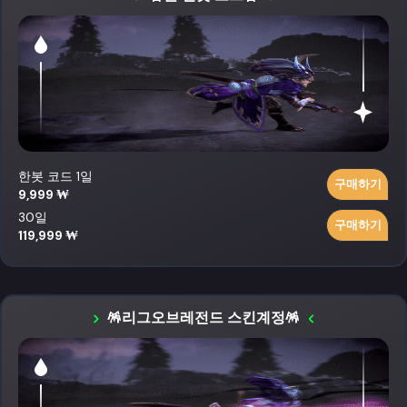
한봇 코드 1일
구매하기
9,999 ₩
30일
구매하기
119,999 ₩
🪅리그오브레전드 스킨계정🪅