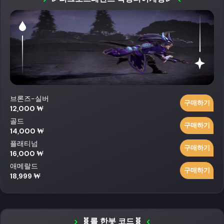
브론즈-실버
구매하기
12,000 ₩
골드
구매하기
14,000 ₩
플래티넘
구매하기
16,000 ₩
애메랄드
구매하기
18,999 ₩
🧬롤 한봇 코드🧬