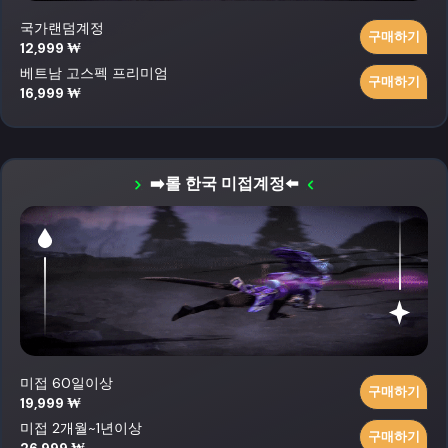
국가랜덤계정
구매하기
12,999 ₩
베트남 고스펙 프리미엄
구매하기
16,999 ₩
➡️롤 한국 미접계정⬅️
미접 60일이상
구매하기
19,999 ₩
미접 2개월~1년이상
구매하기