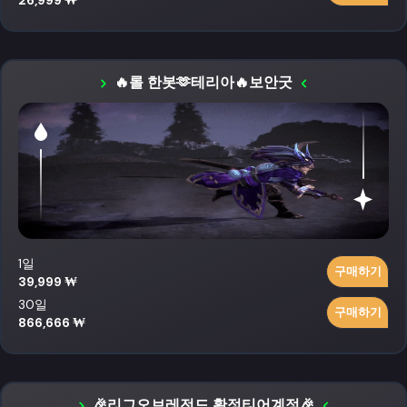
26,999 ₩
🔥롤 한봇🫶테리아🔥보안굿
1일
구매하기
39,999 ₩
30일
구매하기
866,666 ₩
🎉리그오브레전드 확정티어계정🎉