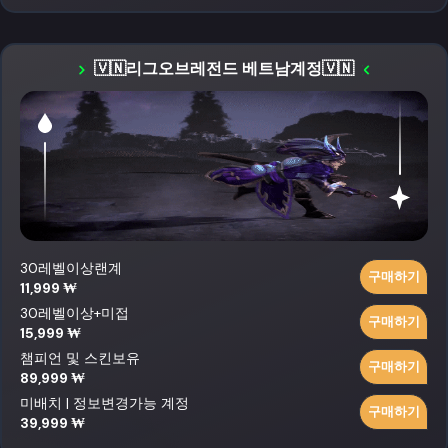
🇻🇳리그오브레전드 베트남계정🇻🇳
30레벨이상랜계
구매하기
11,999 ₩
30레벨이상+미접
구매하기
15,999 ₩
챔피언 및 스킨보유
구매하기
89,999 ₩
미배치 | 정보변경가능 계정
구매하기
39,999 ₩