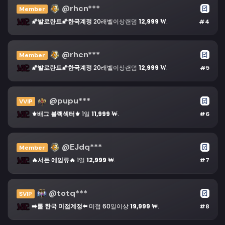
@rhcn***
Member
🌠발로란트🌠한국계정
20래벨이상랜덤
12,999 ₩
.
#4
@rhcn***
Member
🌠발로란트🌠한국계정
20래벨이상랜덤
12,999 ₩
.
#5
@pupu***
VVIP
⚜️배그 블랙섹터⚜️
1일
11,999 ₩
.
#6
@EJdq***
Member
🔥서든 에임류🔥
1일
12,999 ₩
.
#7
@totq***
SVIP
➡️롤 한국 미접계정⬅️
미접 60일이상
19,999 ₩
.
#8