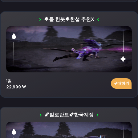
🌟롤 한봇🌟한섭 추천X
1일
구매하기
22,999 ₩
🌠발로란트🌠한국계정